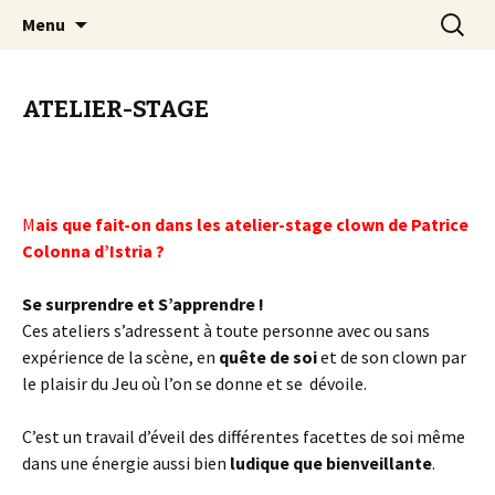
clown Ateliers stages Paris gestalt
Aller
Recherc
clowndesource
Menu
au
contenu
ATELIER-STAGE
M
ais que fait-on dans les atelier-stage clown de Patrice
Colonna d’Istria ?
Se surprendre et S’apprendre !
Ces ateliers s’adressent à toute personne avec ou sans
expérience de la scène, en
quête de soi
et de son clown par
le plaisir du Jeu où l’on se donne et se dévoile.
C’est un travail d’éveil des différentes facettes de soi même
dans une énergie aussi bien
ludique que bienveillante
.