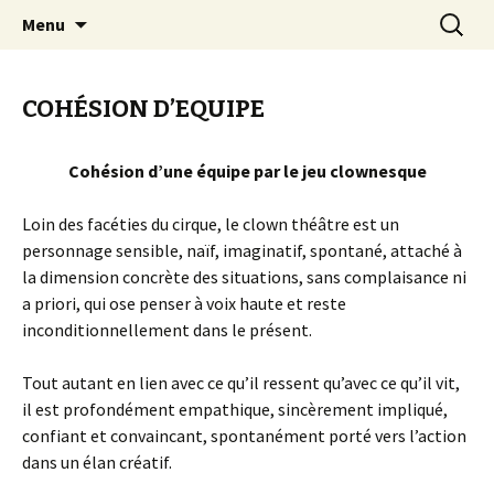
clown Ateliers stages Paris gestalt
Aller
Recherc
clowndesource
Menu
au
contenu
COHÉSION D’EQUIPE
Cohésion d’une équipe par le jeu clownesque
Loin des facéties du cirque, le clown théâtre est un
personnage sensible, naïf, imaginatif, spontané, attaché à
la dimension concrète des situations, sans complaisance ni
a priori, qui ose penser à voix haute et reste
inconditionnellement dans le présent.
Tout autant en lien avec ce qu’il ressent qu’avec ce qu’il vit,
il est profondément empathique, sincèrement impliqué,
confiant et convaincant, spontanément porté vers l’action
dans un élan créatif.