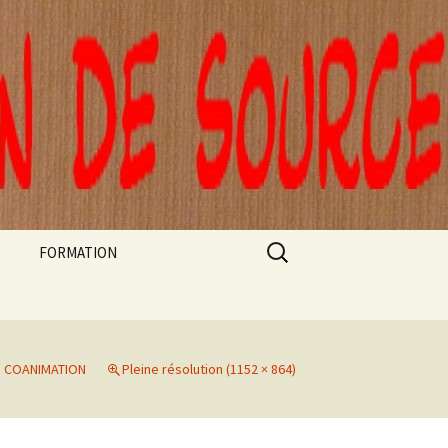
Rechercher :
FORMATION
FORMATIONS ARTEC
STAGE CLOWN DE
THÉÂTRE ET AUTORITÉ
 COANIMATION
Pleine résolution (1152 × 864)
A L’EPE