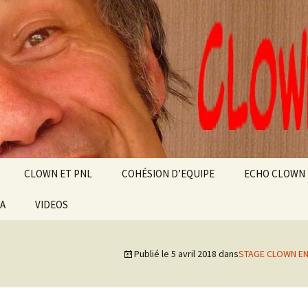
alt
ource
CLOWN ET PNL
COHÉSION D’EQUIPE
ECHO CLOWN
IA
VIDEOS
NZA
AU
Publié le
5 avril 2018
dans
STAGE CLOWN EN
SSIBLE
N