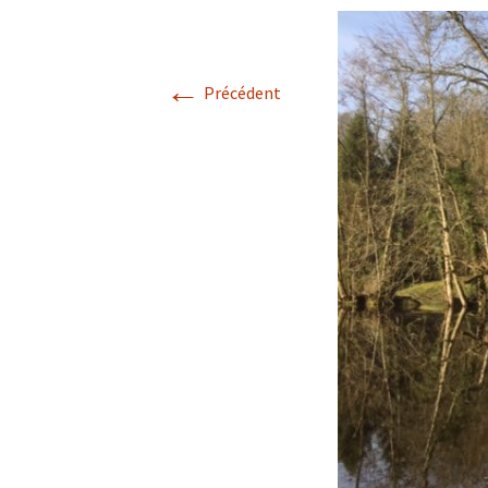
COANIMATION
STAGE EN ARDÈ
←
au 20 AOÛT 2022
Précédent
EXISTENCE
STAGE VALREAS
FABRIGE
TEMOIGNAGES