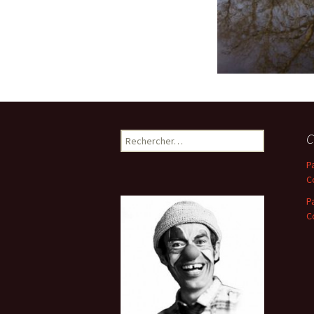
Rechercher :
C
P
C
P
C