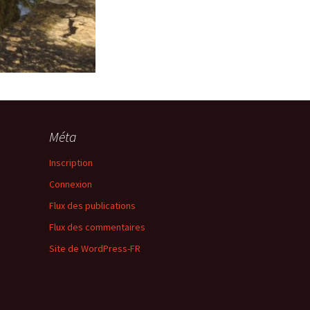
Méta
Inscription
Connexion
Flux des publications
Flux des commentaires
Site de WordPress-FR