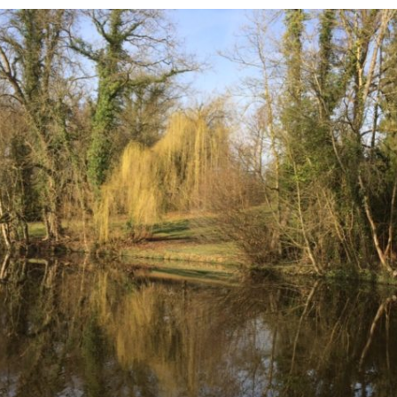
CHE 14
 –
 LE