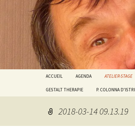
clown Ateliers stages Paris gest
clowndes
Aller
ACCUEIL
AGENDA
ATELIER-STAGE
au
contenu
GESTALT THERAPIE
P. COLONNA D’ISTR
ATELIERS PARIS
CLOWN BIODA
FONTAINEBLE
2018-03-14 09.13.19
ESPACE DU PO
STAGE CLOWN E