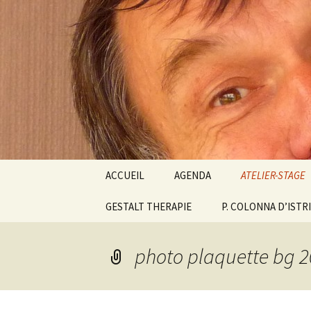
clown Ateliers stages Paris gest
clowndes
Aller
ACCUEIL
AGENDA
ATELIER-STAGE
au
contenu
GESTALT THERAPIE
P. COLONNA D’ISTR
ATELIERS PARIS
CLOWN BIODA
FONTAINEBLE
photo plaquette bg 
ESPACE DU PO
STAGE CLOWN E