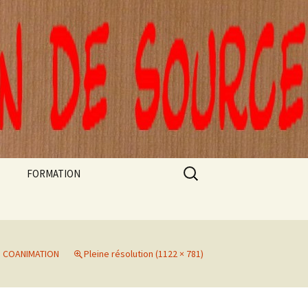
Rechercher :
FORMATION
FORMATIONS ARTEC
STAGE CLOWN DE
THÉÂTRE ET AUTORITÉ
 COANIMATION
Pleine résolution (1122 × 781)
A L’EPE