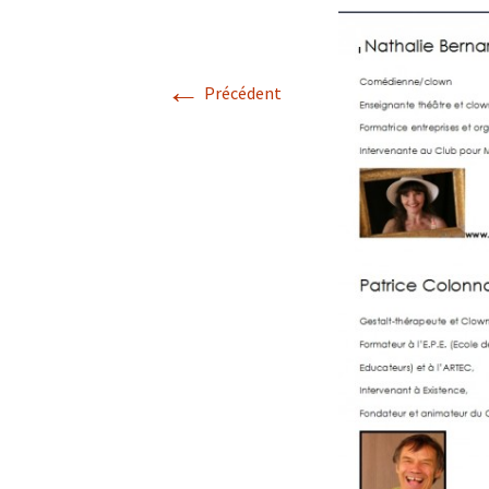
COANIMATION
STAGE EN ARDÈ
←
au 20 AOÛT 2022
Précédent
EXISTENCE
STAGE VALREAS
FABRIGE
TEMOIGNAGES