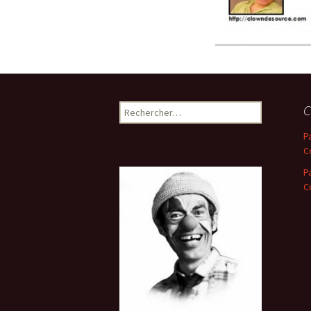
Rechercher :
C
P
C
P
C