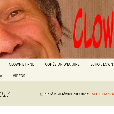
alt
ource
CLOWN ET PNL
COHÉSION D’EQUIPE
ECHO CLOWN
IA
VIDEOS
NZA
AU
2017
Publié le
28 février 2017
dans
STAGE CLOWN EN
SSIBLE
N