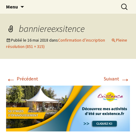
clown Ateliers stages Paris gestalt
Aller
Recherc
clowndesource
Menu
au
contenu
banniereexsitence
Publié le
16 mai 2018
dans
Confirmation d’inscription
Pleine
résolution (851 × 315)
←
→
Précédent
Suivant