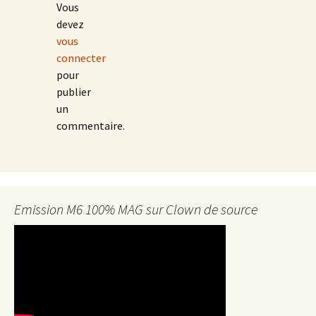
Vous
devez
vous
connecter
pour
publier
un
commentaire.
Emission M6 100% MAG sur Clown de source