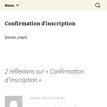
clown Ateliers stages Paris gestalt
Aller
Recherc
clowndesource
Menu
au
contenu
Confirmation d’inscription
[wysija_page]
2 réflexions sur «
Confirmation
d’inscription
»
19 février 2020 à 12 h 40 min