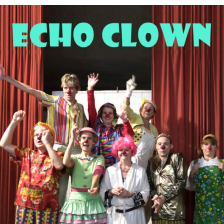
CHE 14
 –
 LE