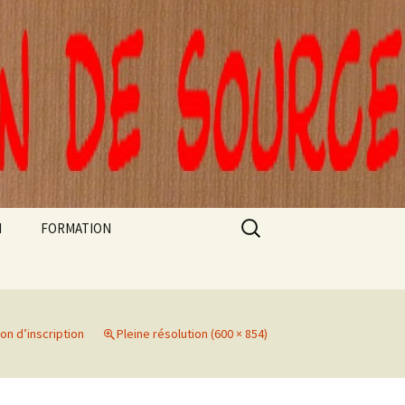
Rechercher :
N
FORMATION
FORMATIONS ARTEC
STAGE CLOWN DE
THÉÂTRE ET AUTORITÉ
on d’inscription
Pleine résolution (600 × 854)
A L’EPE