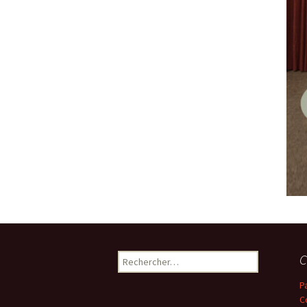
Rechercher :
C
P
C