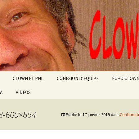
alt
ource
CLOWN ET PNL
COHÉSION D’EQUIPE
ECHO CLOW
IA
VIDEOS
NZA
AU
3-600×854
Publié le
17 janvier 2019
dans
Confirmati
SSIBLE
EN