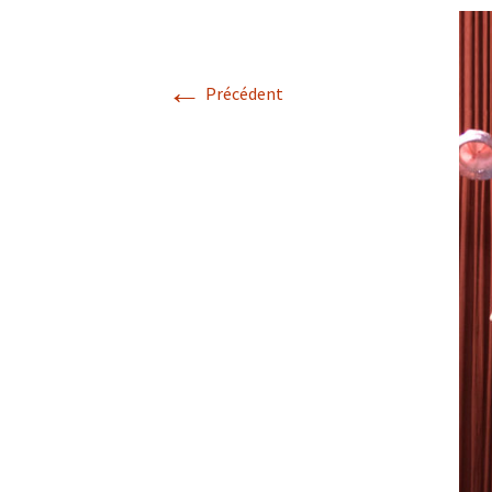
COANIMATION
STAGE EN ARDÈ
←
au 20 AOÛT 2022
Précédent
EXISTENCE
STAGE VALREAS
FABRIGE
TEMOIGNAGES