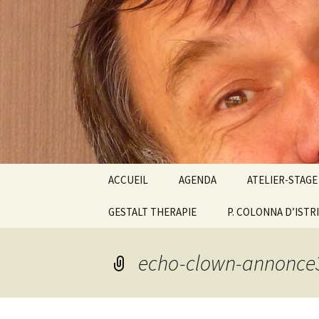
clown Ateliers stages Paris gest
clowndes
Aller
ACCUEIL
AGENDA
ATELIER-STAGE
au
contenu
GESTALT THERAPIE
P. COLONNA D’ISTR
ATELIERS PARIS
CLOWN BIODA
FONTAINEBLE
echo-clown-annonce
ESPACE DU PO
STAGE CLOWN 