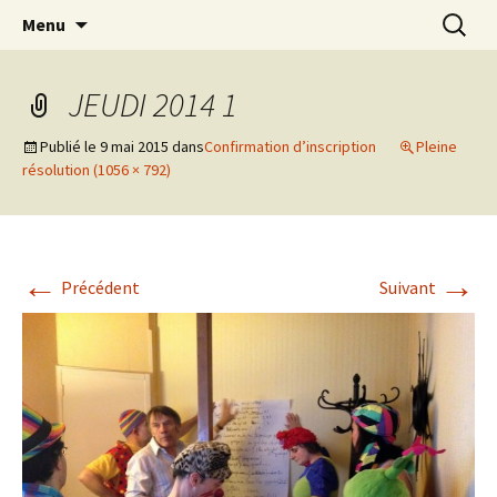
clown Ateliers stages Paris gestalt
Aller
Recherc
clowndesource
Menu
au
contenu
JEUDI 2014 1
Publié le
9 mai 2015
dans
Confirmation d’inscription
Pleine
résolution (1056 × 792)
←
→
Précédent
Suivant