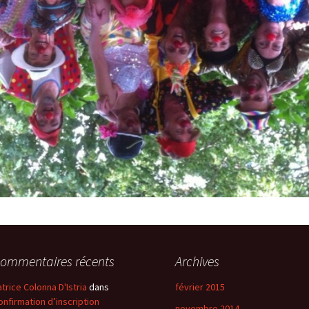
ommentaires récents
Archives
atrice Colonna D'Istria
dans
février 2015
onfirmation d’inscription
novembre 2014