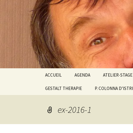
clown Ateliers stages Paris gest
clowndes
Aller
ACCUEIL
AGENDA
ATELIER-STAGE
au
contenu
GESTALT THERAPIE
P. COLONNA D’ISTR
ATELIERS PARIS
CLOWN BIODA
FONTAINEBLE
ex-2016-1
ESPACE DU PO
STAGE CLOWN 