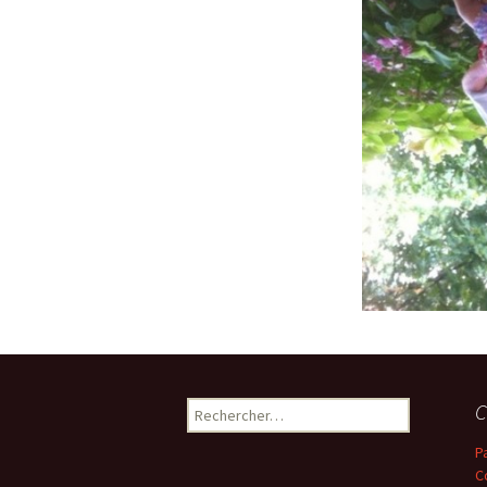
Rechercher :
C
P
C