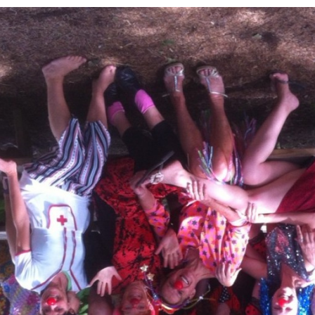
CHE 14
 –
 LE