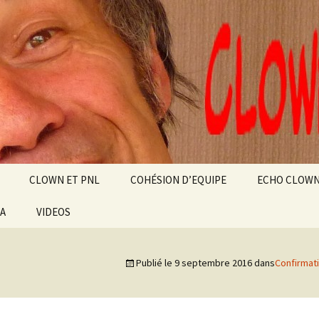
alt
ource
CLOWN ET PNL
COHÉSION D’EQUIPE
ECHO CLOW
IA
VIDEOS
NZA
AU
Publié le
9 septembre 2016
dans
Confirmati
SSIBLE
EN