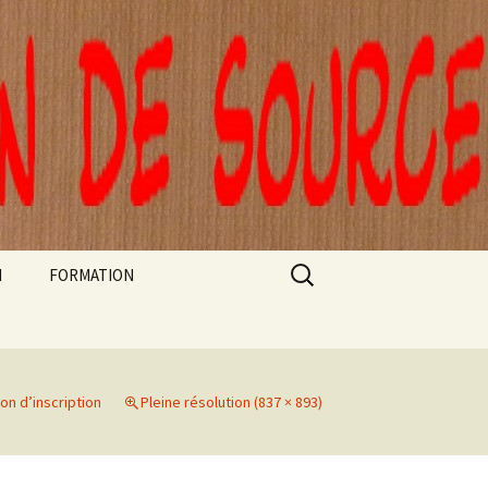
Rechercher :
N
FORMATION
FORMATIONS ARTEC
STAGE CLOWN DE
THÉÂTRE ET AUTORITÉ
on d’inscription
Pleine résolution (837 × 893)
A L’EPE