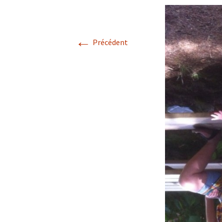
COANIMATION
STAGE EN ARDÈ
←
au 20 AOÛT 2022
Précédent
EXISTENCE
STAGE VALREAS
FABRIGE
TEMOIGNAGES