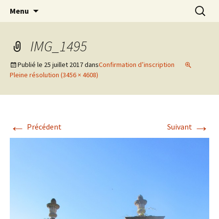
clown Ateliers stages Paris gestalt
Aller
Recherc
clowndesource
Menu
au
contenu
IMG_1495
Publié le
25 juillet 2017
dans
Confirmation d’inscription
Pleine résolution (3456 × 4608)
←
→
Précédent
Suivant