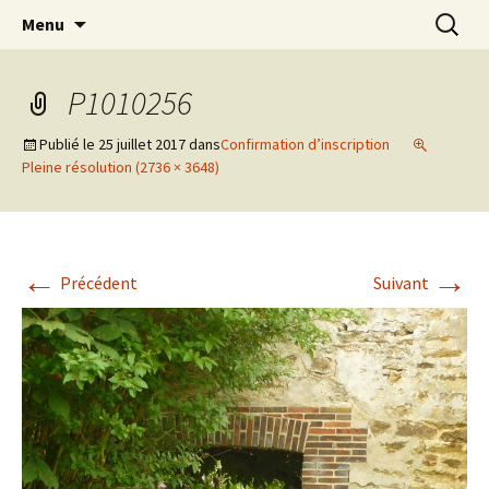
clown Ateliers stages Paris gestalt
Aller
Recherc
clowndesource
Menu
au
contenu
P1010256
Publié le
25 juillet 2017
dans
Confirmation d’inscription
Pleine résolution (2736 × 3648)
←
→
Précédent
Suivant