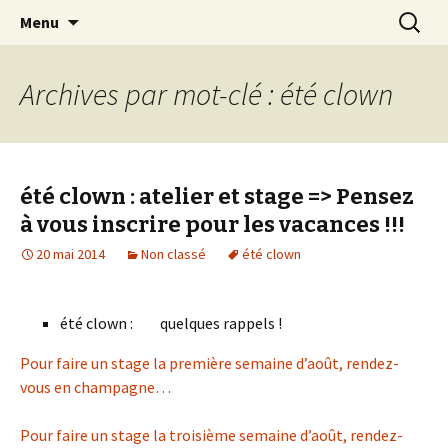
clown Ateliers stages Paris gestalt
Aller
Recherc
clowndesource
Menu
au
contenu
Archives par mot-clé : été clown
été clown : atelier et stage => Pensez
à vous inscrire pour les vacances !!!
20 mai 2014
Non classé
été clown
été clown : quelques rappels !
Pour faire un stage la première semaine d’août, rendez-
vous en champagne…
Pour faire un stage la troisième semaine d’août, rendez-