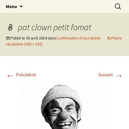
clown Ateliers stages Paris gestalt
Aller
Recherc
clowndesource
Menu
au
contenu
pat clown petit fomat
Publié le
30 avril 2014
dans
Confirmation d’inscription
Pleine
résolution (300 × 335)
←
→
Précédent
Suivant